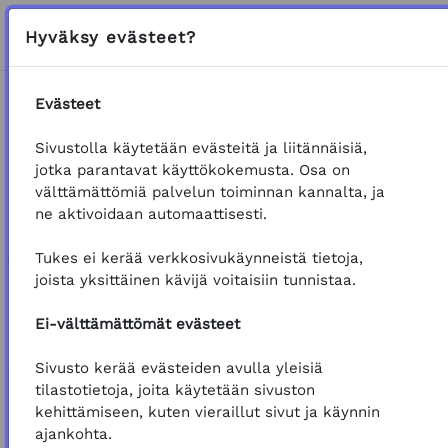
Siirry pääsisältöön
Sivupaneeli
K
Hyväksy evästeet?
VAIHDA HAKU
Evästeet
Etusivu
Koulutukset
Sähkö
Sähkölaitekoulutus
Sivustolla käytetään evästeitä ja liitännäisiä,
Yleinen
Palautekysely
jotka parantavat käyttökokemusta. Osa on
välttämättömiä palvelun toiminnan kannalta, ja
VERKKO-OSOITE
Palautekysely
ne aktivoidaan automaattisesti.
Tukes ei kerää verkkosivukäynneistä tietoja,
Takaisin koulutuksen etusivulle
joista yksittäinen kävijä voitaisiin tunnistaa.
Palautekysely
Suorituksen vaatimukset
Avaa
Ei-välttämättömät evästeet
Sivusto kerää evästeiden avulla yleisiä
tilastotietoja, joita käytetään sivuston
kehittämiseen, kuten vieraillut sivut ja käynnin
ajankohta.