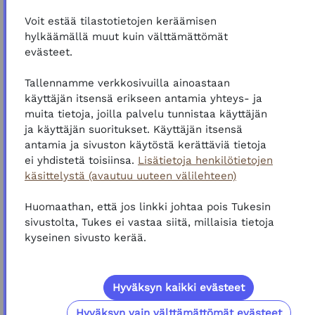
Voit estää tilastotietojen keräämisen
hylkäämällä muut kuin välttämättömät
evästeet.
Tallennamme verkkosivuilla ainoastaan
käyttäjän itsensä erikseen antamia yhteys- ja
muita tietoja, joilla palvelu tunnistaa käyttäjän
ja käyttäjän suoritukset. Käyttäjän itsensä
antamia ja sivuston käytöstä kerättäviä tietoja
ei yhdistetä toisiinsa.
Lisätietoja henkilötietojen
käsittelystä (avautuu uuteen välilehteen)
Huomaathan, että jos linkki johtaa pois Tukesin
sivustolta, Tukes ei vastaa siitä, millaisia tietoja
kyseinen sivusto kerää.
Hyväksyn kaikki evästeet
Hyväksyn vain välttämättömät evästeet