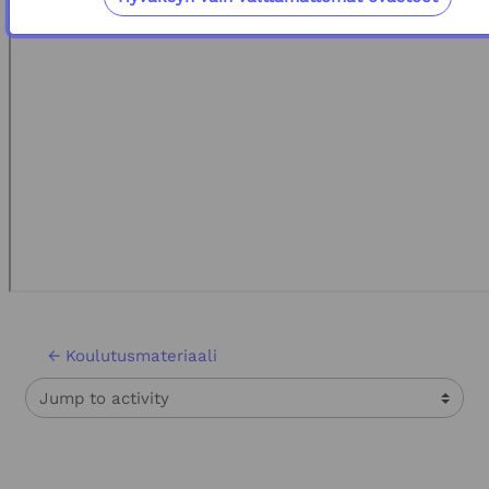
← Koulutusmateriaali
Jump to activity