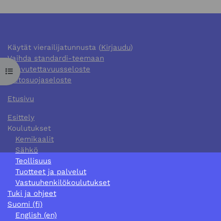
Käytät vierailijatunnusta (
Kirjaudu
)
Vaihda standardi-teemaan
Saavutettavuusseloste
Avaa kurssisisältö
Tietosuojaseloste
Etusivu
Esittely
Koulutukset
Kemikaalit
Sähkö
Teollisuus
Tuotteet ja palvelut
Vastuuhenkilökoulutukset
Tuki ja ohjeet
Suomi ‎(fi)‎
English ‎(en)‎