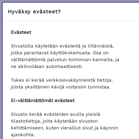
Siirry pääsisältöön
Sivupaneeli
K
Hyväksy evästeet?
VAIHDA HAKU
Evästeet
Etusivu
Koulutukset
Tuotteet ja palvelut
Sivustolla käytetään evästeitä ja liitännäisiä,
Yleistä tuotteista
Tunnista rooli
Yleinen
jotka parantavat käyttökokemusta. Osa on
Palautekysely
välttämättömiä palvelun toiminnan kannalta, ja
ne aktivoidaan automaattisesti.
VERKKO-OSOITE
Palautekysely
Tukes ei kerää verkkosivukäynneistä tietoja,
joista yksittäinen kävijä voitaisiin tunnistaa.
Takaisin koulutuksen etusivulle
Ei-välttämättömät evästeet
Palautekysely
Suorituksen vaatimukset
Avaa
Sivusto kerää evästeiden avulla yleisiä
tilastotietoja, joita käytetään sivuston
kehittämiseen, kuten vieraillut sivut ja käynnin
ajankohta.