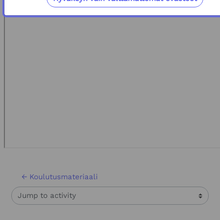
← Koulutusmateriaali
Jump to activity