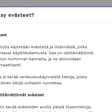
LUTUKSET
TUKI JA OHJEET
sy evästeet?
ukset
Tuotteet ja palvelut
Yleistä tuotteista
CE-mer
teet
ITE
tekysely
tolla käytetään evästeitä ja liitännäisiä, jotka
ntavat käyttökokemusta. Osa on välttämättömiä
tuksen etusivulle
elun toiminnan kannalta, ja ne aktivoidaan
ysely
vaatimukset
maattisesti.
 ei kerää verkkosivukäynneistä tietoja, joista
täinen kävijä voitaisiin tunnistaa.
älttämättömät evästeet
to kerää evästeiden avulla yleisiä tilastotietoja,