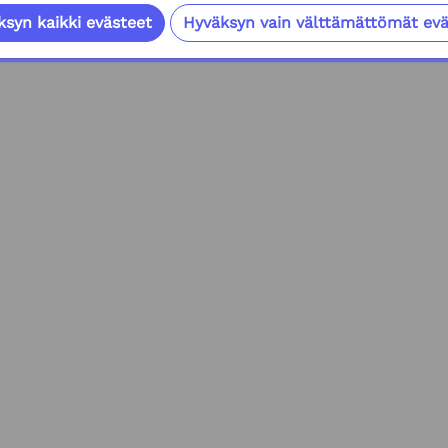
syn kaikki evästeet
Hyväksyn vain välttämättömät evä