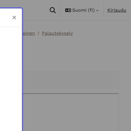
Suomi ‎(fi)‎
Kirjaudu
VAIHDA HAKUSYÖTTÖÄ
×
kintä
Yleinen
Palautekysely