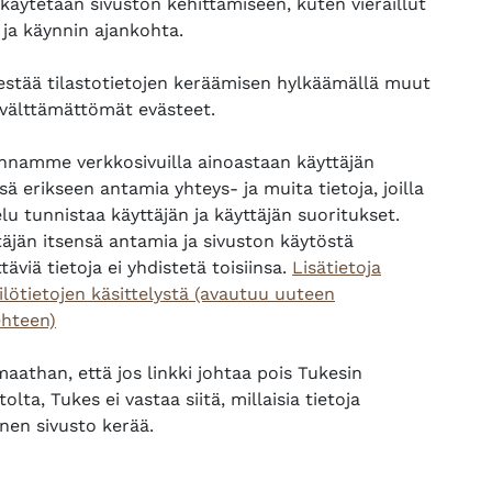
 käytetään sivuston kehittämiseen, kuten vieraillut
 ja käynnin ajankohta.
 estää tilastotietojen keräämisen hylkäämällä muut
 välttämättömät evästeet.
ennamme verkkosivuilla ainoastaan käyttäjän
sä erikseen antamia yhteys- ja muita tietoja, joilla
lu tunnistaa käyttäjän ja käyttäjän suoritukset.
täjän itsensä antamia ja sivuston käytöstä
täviä tietoja ei yhdistetä toisiinsa.
Lisätietoja
ilötietojen käsittelystä (avautuu uuteen
ehteen)
aathan, että jos linkki johtaa pois Tukesin
tolta, Tukes ei vastaa siitä, millaisia tietoja
nen sivusto kerää.