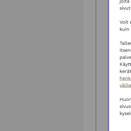
joita
sivut
Voit
kuin
Tall
itsen
palve
Käyt
kerät
henk
välil
Huom
sivus
kysei