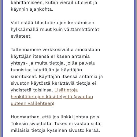
kehittämiseen, kuten vieraillut sivut ja
Haluat suorittaa koulutuksen lyhyemmissä
käynnin ajankohta.
osioissa.
Haluat, että etenemisesi ja suorituksesi
Voit estää tilastotietojen keräämisen
jää muistiin.
hylkäämällä muut kuin välttämättömät
Toimi tällöin seuraavasti:
evästeet.
Rekisteröidy palvelun käyttäjäksi.
Tallennamme verkkosivuilla ainoastaan
Varmista, että olet kirjautunut sisään.
käyttäjän itsensä erikseen antamia
Lisää itsesi koulutuksen opiskelijaksi
ennen
yhteys- ja muita tietoja, joilla palvelu
koulutuksen aloittamista
"Lisää minut tähän
tunnistaa käyttäjän ja käyttäjän
koulutukseen" -painikkeesta. Löydät
suoritukset. Käyttäjän itsensä antamia ja
painikkeen koulutuksen yläpalkista.
sivuston käytöstä kerättäviä tietoja ei
yhdistetä toisiinsa.
Lisätietoja
Tämän koulutuksen suorittamisesta ei ole
henkilötietojen käsittelystä (avautuu
ladattavissa Tukes Kampus -todistusta.
uuteen välilehteen)
Aloitetaan!
Huomaathan, että jos linkki johtaa pois
Tukesin sivustolta, Tukes ei vastaa siitä,
millaisia tietoja kyseinen sivusto kerää.
SCORM-paketti
Koulutusmateriaali