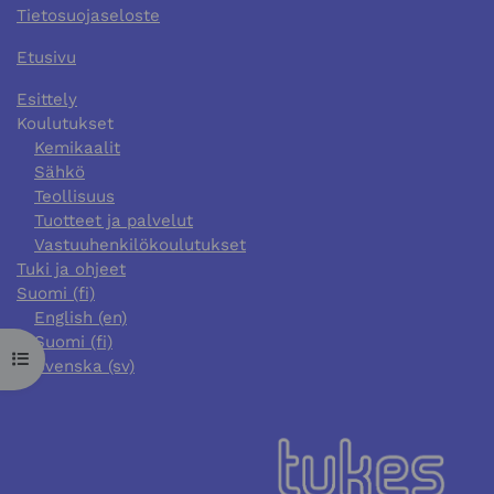
Tietosuojaseloste
Etusivu
Esittely
Koulutukset
Kemikaalit
Sähkö
Teollisuus
Tuotteet ja palvelut
Vastuuhenkilökoulutukset
Tuki ja ohjeet
Suomi ‎(fi)‎
English ‎(en)‎
Suomi ‎(fi)‎
Avaa kurssisisältö
Svenska ‎(sv)‎