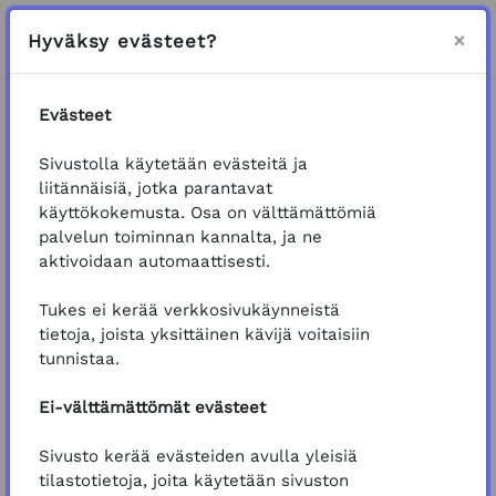
Siirry pääsisältöön
Sivupaneeli
Kirjaudu
×
Hyväksy evästeet?
VAIHDA HAKUSYÖTTÖ
Evästeet
Etusivu
Koulutukset
Kemikaalit
Sivustolla käytetään evästeitä ja
Kasvinsuojeluaineiden kestävä käyttö
liitännäisiä, jotka parantavat
käyttökokemusta. Osa on välttämättömiä
Kasvinsuojeluaineiden kestävä
palvelun toiminnan kannalta, ja ne
käyttö
aktivoidaan automaattisesti.
Koulutus: Kasvinsuojeluaineiden kes
Yleinen
Tervetuloa oppimaan
kasvinsuojeluaineiden
Tukes ei kerää verkkosivukäynneistä
kestävästä käytöstä
!
tietoja, joista yksittäinen kävijä voitaisiin
Koulutusmateriaali
ja tehtävät ovat vapaasti
tunnistaa.
selattavissa ja suoritettavissa, kirjautuminen ei
ole pakollista. Voit suorittaa koulutuksen myös
Ei-välttämättömät evästeet
osio kerrallaan.
Sivusto kerää evästeiden avulla yleisiä
Koulutus kannattaa suorittaa kirjautuneena, jos:
tilastotietoja, joita käytetään sivuston