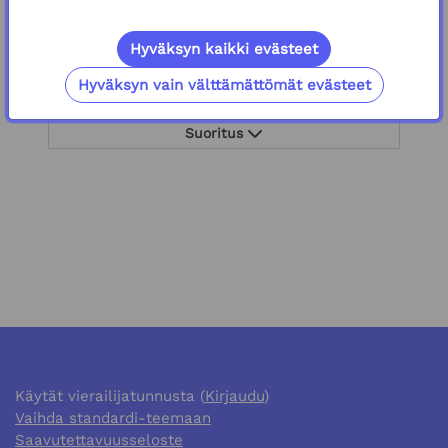
Suoritus
Hyväksyn kaikki evästeet
Hyväksyn vain välttämättömät evästeet
Verkko-osoite
Palautekysely
Suoritus
Käytät vierailijatunnusta (
Kirjaudu
)
Vaihda standardi-teemaan
Saavutettavuusseloste