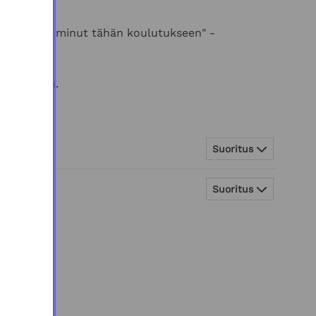
sta
"Lisää minut tähän koulutukseen" -
todistusta.
Suoritus
Suoritus