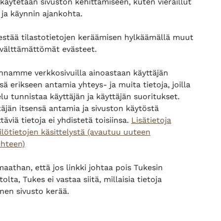
 käytetään sivuston kehittämiseen, kuten vieraillut
, että olet kirjautunut sisään.
 ja käynnin ajankohta.
sesi koulutuksen opiskelijaksi
ennen koulutuksen aloittami
esta. Löydät painikkeen koulutuksen yläpalkista.
 estää tilastotietojen keräämisen hylkäämällä muut
 välttämättömät evästeet.
ksen suorittamisesta ei ole ladattavissa Tukes Kampus -
ennamme verkkosivuilla ainoastaan käyttäjän
sä erikseen antamia yhteys- ja muita tietoja, joilla
lu tunnistaa käyttäjän ja käyttäjän suoritukset.
SCORM-paketti
smateriaali
täjän itsensä antamia ja sivuston käytöstä
täviä tietoja ei yhdistetä toisiinsa.
Lisätietoja
Verkko-osoite
kysely
ilötietojen käsittelystä (avautuu uuteen
ehteen)
aathan, että jos linkki johtaa pois Tukesin
tolta, Tukes ei vastaa siitä, millaisia tietoja
nen sivusto kerää.