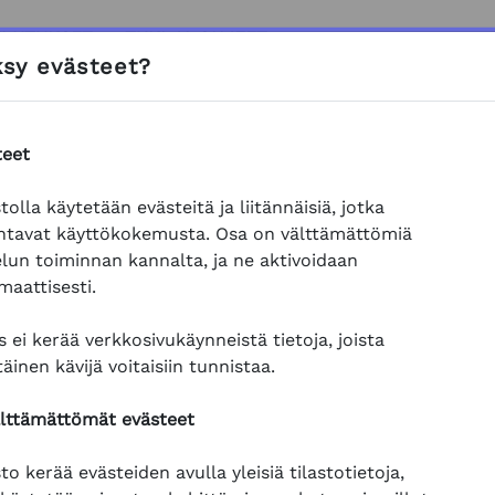
LUTUKSET
TUKI JA OHJEET
sy evästeet?
ukset
Kemikaalit
Kasvinsuojeluaineiden kestävä käytt
teet
ojeluaineiden kestävä käyt
tolla käytetään evästeitä ja liitännäisiä, jotka
: Kasvinsuojeluaineiden k
ppimaan
kasvinsuojeluaineiden kestävästä käytöstä
!
ntavat käyttökokemusta. Osa on välttämättömiä
elun toiminnan kannalta, ja ne aktivoidaan
iaali
ja tehtävät ovat vapaasti selattavissa ja suoritettavi
maattisesti.
yös osio kerrallaan.
 ei kerää verkkosivukäynneistä tietoja, joista
attaa suorittaa kirjautuneena, jos:
täinen kävijä voitaisiin tunnistaa.
suorittaa koulutuksen lyhyemmissä osioissa.
 että etenemisesi ja suorituksesi jää muistiin.
älttämättömät evästeet
seuraavasti:
to kerää evästeiden avulla yleisiä tilastotietoja,
öidy palvelun käyttäjäksi.