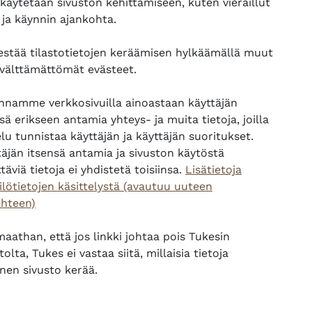
 käytetään sivuston kehittämiseen, kuten vieraillut
, että olet kirjautunut sisään.
 ja käynnin ajankohta.
sesi koulutuksen opiskelijaksi
ennen koulutuksen aloittami
esta. Löydät painikkeen koulutuksen yläpalkista.
 estää tilastotietojen keräämisen hylkäämällä muut
 välttämättömät evästeet.
ksen suorittamisesta ei ole ladattavissa Tukes Kampus -
ennamme verkkosivuilla ainoastaan käyttäjän
sä erikseen antamia yhteys- ja muita tietoja, joilla
lu tunnistaa käyttäjän ja käyttäjän suoritukset.
SCORM-paketti
smateriaali
täjän itsensä antamia ja sivuston käytöstä
täviä tietoja ei yhdistetä toisiinsa.
Lisätietoja
Verkko-osoite
kysely
ilötietojen käsittelystä (avautuu uuteen
ehteen)
aathan, että jos linkki johtaa pois Tukesin
tolta, Tukes ei vastaa siitä, millaisia tietoja
nen sivusto kerää.