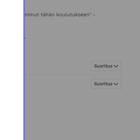
sta
"Lisää minut tähän koulutukseen" -
todistusta.
Suoritus
Suoritus