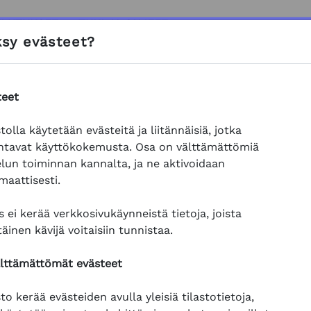
LUTUKSET
TUKI JA OHJEET
sy evästeet?
ukset
Vastuuhenkilökoulutukset
Maakaasun käytönva
teet
un käytönvalvoja
tolla käytetään evästeitä ja liitännäisiä, jotka
s: Maakaasun käytönvalvoj
ppimaan
maakaasun käytönvalvojan vastuista ja velvollisu
ntavat käyttökokemusta. Osa on välttämättömiä
elun toiminnan kannalta, ja ne aktivoidaan
iaali
ja tehtävät ovat vapaasti selattavissa ja suoritettav
maattisesti.
yös osio kerrallaan.
 ei kerää verkkosivukäynneistä tietoja, joista
attaa suorittaa kirjautuneena, jos:
täinen kävijä voitaisiin tunnistaa.
suorittaa koulutuksen lyhyemmissä osioissa.
 että etenemisesi ja suorituksesi jää muistiin.
älttämättömät evästeet
seuraavasti:
to kerää evästeiden avulla yleisiä tilastotietoja,
öidy palvelun käyttäjäksi.