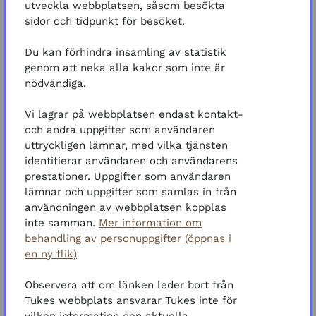
utveckla webbplatsen, såsom besökta
knappen
"Registrera mig på den här kursen"
, som
sidor och tidpunkt för besöket.
du hittar i toppmenyn.
Nu kör vi!
Du kan förhindra insamling av statistik
genom att neka alla kakor som inte är
nödvändiga.
Scormpaket
Kursmaterial
Vi lagrar på webbplatsen endast kontakt-
Slutförande
och andra uppgifter som användaren
uttryckligen lämnar, med vilka tjänsten
identifierar användaren och användarens
URL
feedbackformulär
prestationer. Uppgifter som användaren
lämnar och uppgifter som samlas in från
Slutförande
användningen av webbplatsen kopplas
inte samman.
Mer information om
behandling av personuppgifter (öppnas i
en ny flik)
Observera att om länken leder bort från
Tukes webbplats ansvarar Tukes inte för