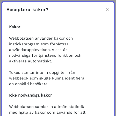
Gå direkt till huvudinnehåll
Sidopanel
Logga in
×
Acceptera kakor?
VÄXLA SÖKINMATNING
Kakor
Startsida
Kurser
Kemikalier
Pollinerare
Webbplatsen använder kakor och
Grunderna för skydd av pollinerare i
insticksprogram som förbättrar
växtskyddsarbete
användarupplevelsen. Vissa är
nödvändiga för tjänstens funktion och
Kurs: Grunderna för skydd av polline
General
Välkommen att lära dig om grunderna för skydd
aktiveras automatiskt.
av pollinerare i växtskyddsarbete!
Tukes samlar inte in uppgifter från
Kursmaterialet och uppgifterna är fritt tillgängliga
webbesök som skulle kunna identifiera
utan inloggning.
en enskild besökare.
Att gå kursen tar ungefär 30 minuter, men du kan
Icke nödvändiga kakor
göra den i din egen takt, en del i taget. Om du vill
gå kursen i kortare delar och spara dina
Webbplatsen samlar in allmän statistik
framsteg, kom ihåg att registrera dig och logga in.
med hjälp av kakor som används för att
Lägg också till dig själv som deltagare via