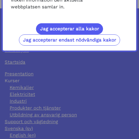
vilken information den aktuella
webbplatsen samlar in.
Jag accepterar alla kakor
Du besöker oss just nu som gäst (
Logga in
)
Växla till standardtemat
Jag accepterar endast nödvändiga kakor
Tillgänglighetsutlåtande
Dataskydd
Startsida
Presentation
Kurser
Kemikalier
Elektricitet
Industri
Produkter och tjänster
Utbildning av ansvarig person
Support och vägledning
Svenska ‎(sv)‎
English ‎(en)‎