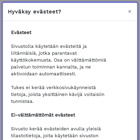
Siirry pääsisältöön
Sivupaneeli
Kirjaudu
×
Hyväksy evästeet?
VAIHDA HAKUSYÖTTÖ
Evästeet
Etusivu
Koulutukset
Kemikaalit
Pölyttäjät
Sivustolla käytetään evästeitä ja
Pölyttäjien suojelun perusteet
liitännäisiä, jotka parantavat
kasvinsuojelutyössä
käyttökokemusta. Osa on välttämättömiä
palvelun toiminnan kannalta, ja ne
Koulutus: Pölyttäjien suojelun perus
Yleinen
Tervetuloa oppimaan pölyttäjien suojelun
aktivoidaan automaattisesti.
perusteita kasvinsuojelutyössä
!
Tukes ei kerää verkkosivukäynneistä
Koulutusmateriaali
ja tehtävät ovat vapaasti
tietoja, joista yksittäinen kävijä voitaisiin
selattavissa ja suoritettavissa, kirjautuminen ei
tunnistaa.
ole pakollista.
Ei-välttämättömät evästeet
Koulutuksen suorittaminen kestää arviolta 30
minuuttia. Voit suorittaa koulutuksen myös osio
Sivusto kerää evästeiden avulla yleisiä
kerrallaan.
tilastotietoja, joita käytetään sivuston