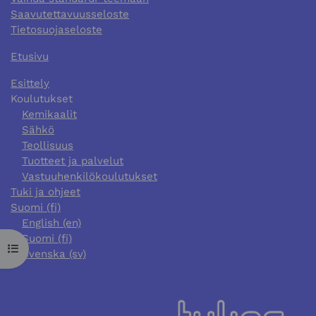
Saavutettavuusseloste
Tietosuojaseloste
Etusivu
Esittely
Koulutukset
Kemikaalit
Sähkö
Teollisuus
Tuotteet ja palvelut
Vastuuhenkilökoulutukset
Tuki ja ohjeet
Suomi ‎(fi)‎
English ‎(en)‎
Suomi ‎(fi)‎
Avaa kurssisisältö
Svenska ‎(sv)‎