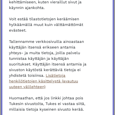
kehittämiseen, kuten vieraillut sivut ja
Koulutus kannattaa suorittaa kirjautuneena, jos:
käynnin ajankohta.
Haluat suorittaa koulutuksen lyhyemmissä
osioissa.
Voit estää tilastotietojen keräämisen
Haluat, että etenemisesi ja suorituksesi
hylkäämällä muut kuin välttämättömät
jää muistiin.
evästeet.
Toimi tällöin seuraavasti:
Tallennamme verkkosivuilla ainoastaan
Rekisteröidy palvelun käyttäjäksi.
käyttäjän itsensä erikseen antamia
Varmista, että olet kirjautunut sisään.
yhteys- ja muita tietoja, joilla palvelu
Lisää itsesi koulutuksen opiskelijaksi
ennen
tunnistaa käyttäjän ja käyttäjän
koulutuksen aloittamista
"Lisää minut tähän
suoritukset. Käyttäjän itsensä antamia ja
koulutukseen" -painikkeesta. Löydät
sivuston käytöstä kerättäviä tietoja ei
painikkeen koulutuksen yläpalkista.
yhdistetä toisiinsa.
Lisätietoja
henkilötietojen käsittelystä (avautuu
Tämän koulutuksen suorittamisesta ei ole
uuteen välilehteen)
ladattavissa Tukes Kampus -todistusta.
Huomaathan, että jos linkki johtaa pois
Aloitetaan!
Tukesin sivustolta, Tukes ei vastaa siitä,
millaisia tietoja kyseinen sivusto kerää.