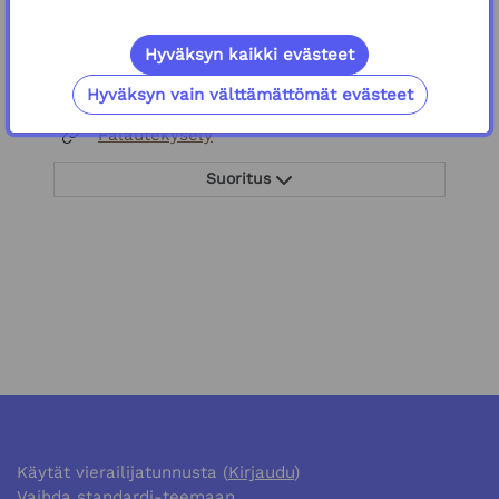
SCORM-paketti
Koulutusmateriaali
Suoritus
Hyväksyn kaikki evästeet
Hyväksyn vain välttämättömät evästeet
Verkko-osoite
Palautekysely
Suoritus
Käytät vierailijatunnusta (
Kirjaudu
)
Vaihda standardi-teemaan