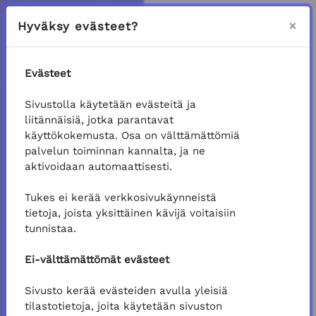
Siirry pääsisältöön
×
Hyväksy evästeet?
Suomi ‎(fi)‎
Evästeet
Sivustolla käytetään evästeitä ja
liitännäisiä, jotka parantavat
Kirjaudu käyttäjätunnuksella
Ohita luodaksesi uuden tilin
käyttökokemusta. Osa on välttämättömiä
palvelun toiminnan kannalta, ja ne
aktivoidaan automaattisesti.
Tukes ei kerää verkkosivukäynneistä
tietoja, joista yksittäinen kävijä voitaisiin
tunnistaa.
Kirjaudu
Ei-välttämättömät evästeet
Unohditko käyttäjätunnuksesi tai salasanasi?
Sivusto kerää evästeiden avulla yleisiä
tilastotietoja, joita käytetään sivuston