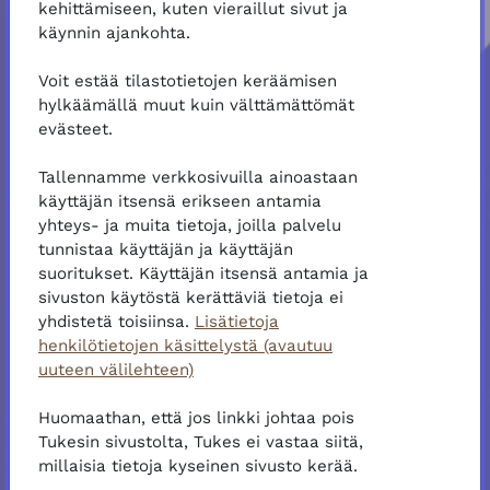
kehittämiseen, kuten vieraillut sivut ja
käynnin ajankohta.
Luo tunnus
Voit estää tilastotietojen keräämisen
hylkäämällä muut kuin välttämättömät
Käyttäjätunnuksen avulla voit tallentaa
evästeet.
edistymisesi koulutuksissa, ja saat
todistukset suorittamistasi koulutuksista.
Tallennamme verkkosivuilla ainoastaan
Kirjautuneena suorittamasi koulutukset
käyttäjän itsensä erikseen antamia
jäävät muistiin. Voit myös merkitä
yhteys- ja muita tietoja, joilla palvelu
koulutuksia suosikki-listallesi.
tunnistaa käyttäjän ja käyttäjän
suoritukset. Käyttäjän itsensä antamia ja
Luo käyttäjätunnus
sivuston käytöstä kerättäviä tietoja ei
yhdistetä toisiinsa.
Lisätietoja
henkilötietojen käsittelystä (avautuu
Tutustu
uuteen välilehteen)
Voit tutustua koulutuksiin vierailijana ilman
Huomaathan, että jos linkki johtaa pois
rekisteröitymistä. Vierailijana et kuitenkaan
Tukesin sivustolta, Tukes ei vastaa siitä,
voi seurata opintojesi edistymistä tai ladata
millaisia tietoja kyseinen sivusto kerää.
suorituksistasi todistusta.