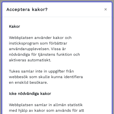
Gå direkt till huvudinnehåll
Sidopanel
Logga in
×
Acceptera kakor?
VÄXLA SÖKINMATNING
Kakor
Startsida
Kurser
Kemikalier
Biosidit
Webbplatsen använder kakor och
Biocidprodukter och kraven på dem
insticksprogram som förbättrar
användarupplevelsen. Vissa är
Kurs: Biocidprodukter och kraven p
General
Välkommen att lära dig om biocidprodukter och
nödvändiga för tjänstens funktion och
kraven på dem!
aktiveras automatiskt.
Kursmaterialet och uppgifterna är fritt tillgängliga
Tukes samlar inte in uppgifter från
utan inloggning.
webbesök som skulle kunna identifiera
Att gå kursen tar ungefär
2 timma
r, men du kan
en enskild besökare.
göra den i din egen takt, en del i taget. Om du vill
gå kursen i kortare delar och spara dina
Icke nödvändiga kakor
framsteg, kom ihåg att registrera dig och logga in.
Lägg också till dig själv som deltagare via
Webbplatsen samlar in allmän statistik
knappen
"Registrera mig på den här kursen"
, som
med hjälp av kakor som används för att