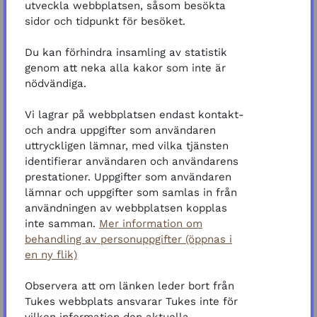
du hittar i toppmenyn.
utveckla webbplatsen, såsom besökta
sidor och tidpunkt för besöket.
Endast när du är inloggad kan du efter avslutad
kurs ladda ner ett intyg.
Du kan förhindra insamling av statistik
genom att neka alla kakor som inte är
Intyget blir tillgängligt när du har loggat in,
nödvändiga.
genomfört alla delar och uppgifter, samt lämnat
feedback via formuläret.
Vi lagrar på webbplatsen endast kontakt-
och andra uppgifter som användaren
Nu kör vi!
uttryckligen lämnar, med vilka tjänsten
identifierar användaren och användarens
Scormpaket
Kursmaterial
prestationer. Uppgifter som användaren
lämnar och uppgifter som samlas in från
Slutförande
användningen av webbplatsen kopplas
inte samman.
Mer information om
behandling av personuppgifter (öppnas i
URL
Feedbackformulär
en ny flik)
Slutförande
Observera att om länken leder bort från
Tukes webbplats ansvarar Tukes inte för