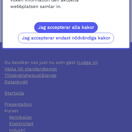
vilken information den aktuella
webbplatsen samlar in.
Jag accepterar alla kakor
Jag accepterar endast nödvändiga kakor
Du besöker oss just nu som gäst (
Logga in
)
Växla till standardtemat
Tillgänglighetsutlåtande
Dataskydd
Startsida
Presentation
Kurser
Kemikalier
Elektricitet
Industri