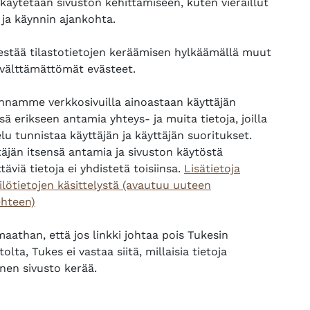
 käytetään sivuston kehittämiseen, kuten vieraillut
 ja käynnin ajankohta.
 estää tilastotietojen keräämisen hylkäämällä muut
7. lokakuuta
i tapahtumia, keskiviikko 8. lokakuuta
Ei tapahtumia, torstai 9. lokakuuta
Ei tapahtumia, per
8
9
10
 välttämättömät evästeet.
ennamme verkkosivuilla ainoastaan käyttäjän
sä erikseen antamia yhteys- ja muita tietoja, joilla
lu tunnistaa käyttäjän ja käyttäjän suoritukset.
täjän itsensä antamia ja sivuston käytöstä
täviä tietoja ei yhdistetä toisiinsa.
Lisätietoja
ilötietojen käsittelystä (avautuu uuteen
14. lokakuuta
i tapahtumia, keskiviikko 15. lokakuuta
Ei tapahtumia, torstai 16. lokakuuta
Ei tapahtumia, per
15
16
17
ehteen)
aathan, että jos linkki johtaa pois Tukesin
tolta, Tukes ei vastaa siitä, millaisia tietoja
nen sivusto kerää.