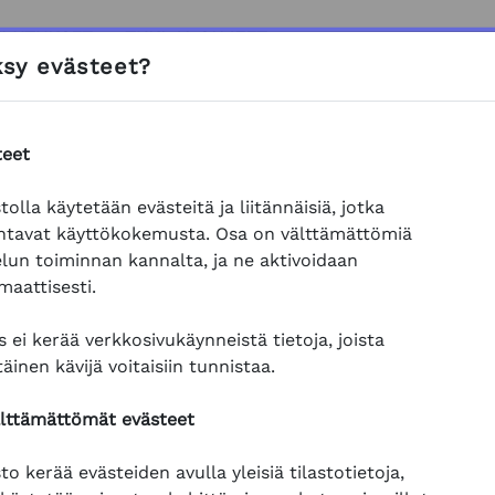
LUTUKSET
TUKI JA OHJEET
sy evästeet?
teet
tolla käytetään evästeitä ja liitännäisiä, jotka
ntavat käyttökokemusta. Osa on välttämättömiä
elun toiminnan kannalta, ja ne aktivoidaan
maattisesti.
lokakuu 2025
 ei kerää verkkosivukäynneistä tietoja, joista
keskiviikko
torstai
perjantai
ke
to
pe
täinen kävijä voitaisiin tunnistaa.
i tapahtumia, keskiviikko 1. lokakuuta
Ei tapahtumia, torstai 2. lokakuuta
Ei tapahtumia, pe
1
2
3
älttämättömät evästeet
to kerää evästeiden avulla yleisiä tilastotietoja,